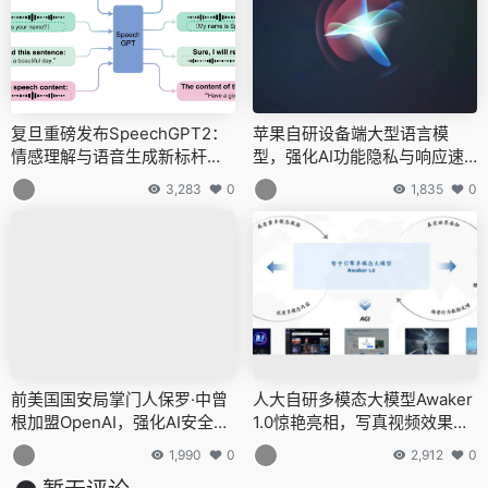
复旦重磅发布SpeechGPT2：
苹果自研设备端大型语言模
情感理解与语音生成新标杆，
型，强化AI功能隐私与响应速
媲美GPT-4o的跨模态奇迹
度
3,283
0
1,835
0
前美国国安局掌门人保罗·中曾
人大自研多模态大模型Awaker
根加盟OpenAI，强化AI安全监
1.0惊艳亮相，写真视频效果超
管
越Sora，引领AGI新篇章
1,990
0
2,912
0