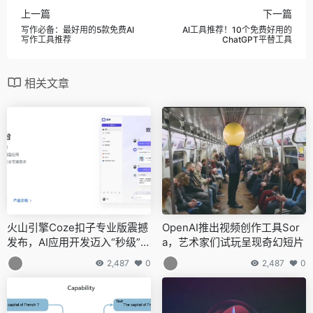
上一篇
下一篇
写作必备：最好用的5款免费AI
AI工具推荐！10个免费好用的
写作工具推荐
ChatGPT平替工具
相关文章
火山引擎Coze扣子专业版震撼
OpenAI推出视频创作工具Sor
发布，AI应用开发迈入“秒级”时
a，艺术家们试玩呈现奇幻短片
代
2,487
0
2,487
0