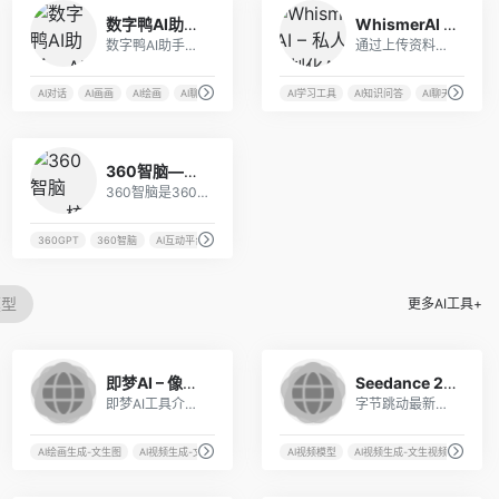
2
2
数字鸭AI助手 – AI对话与AI绘画工具
WhismerAI – 私人定制化AI问答助手
数字鸭AI助手是一款智能对话与智能绘画的AI助手，接入官方API和官方midjourney最新版本模型。
通过上传资料、添加网页、编辑笔记，让AI学习、适应特定领域或任务，即可创建你的个性化AI知识库。
AI对话
AI画画
AI绘画
AI聊天
AI学习工具
AI知识问答
AI聊天
AI聊
2
360智脑——核心AI技术领跑业界
360智脑是360公司推出的一款基于人工智能技术的智能语音交互产品，通过语音识别、语音合成、自然语言处理、智能推荐等一系列功能，为用户提供高效便捷的语音交互体验。
360GPT
360智脑
AI互动平台
AI智能问答
模型
更多AI工具+
7
6
即梦AI – 像素动画生成
Seedance 2.0视频生成
即梦AI工具介绍 即梦AI是字节...
字节跳动最新推出的多模态 AI 视频生成大模型。
AI绘画生成-文生图
AI视频生成-文生视频
最新AI工具
AI视频模型
AI视频生成-文生视频
热门A