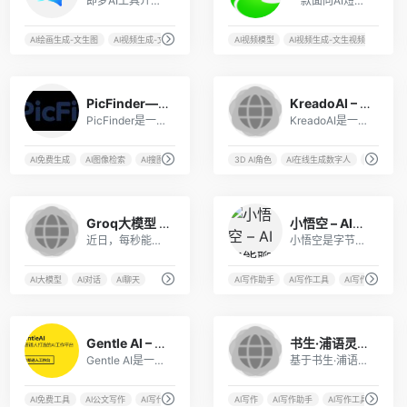
即梦AI工具介绍 即梦AI是字节...
一款面向AI短剧创作的一站式制作平台，支持剧本生成、智能分镜、素材资产管理、AI视频生成和团队协作，能帮助AI短剧从业者搭建完整工作流，而不是只提供单个视频生成能力。
AI绘画生成-文生图
AI视频生成-文生视频
最新AI工具
AI视频模型
AI视频生成-文生视频
最新A
92
32
PicFinder——强大的在线AI搜图工具
KreadoAI – 免费生成AI虚拟数字人
PicFinder是一款由AI支持的无限图像生成工具，它通过深度学习和自然语言处理技术，可以帮助用户快速、准确地搜索和生成所需的图片。该工具于2019年正式发布，目前已经成为设计师、插画师、创意工作者等人群的必备工具之一。
KreadoAI是一个可以免费生成AI虚拟数字人视频的在线网站。
具
AI免费生成
AI图像检索
AI搜图
AI画画
3D AI角色
AI在线生成数字人
ai数字人生
7
10
Groq大模型 – 世界最快大模型
小悟空 – AI智能聊天助手机器人
近日，每秒能够生成500个令牌的Groq模型以其惊人的速度，被誉为“全球速度之最的LLM”，迅速席卷全网。
小悟空是字节跳动公司推出的一款AI智能聊天助手机器人，内置了多种AI工具，可以帮助你完成各种任务，例如查询天气、看新闻等。
AI大模型
AI对话
AI聊天
AI写作助手
AI写作工具
AI写作机器人
14
4
Gentle AI – 一站式AI工作平台
书生·浦语灵笔 – 首个图文混合创作开源大模型
Gentle AI是一款为普通人打造的AI工作平台，旨在为用户提供简单、高效、稳定的生产力工具。
基于书生·浦语大语言模型（InternLM），具备图文并茂文章的「一键生成」能力，接受视觉和语言模态输入，在图文对话方面表现十分优秀。
I在线翻译
AI免费工具
AI公文写作
AI写代码
AI写作
AI写作
AI写作助手
AI写作工具
AI写