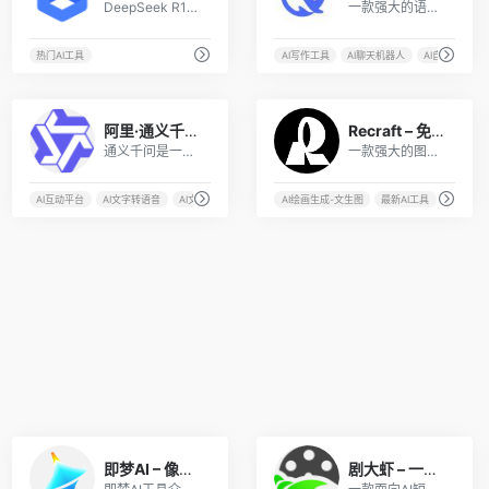
DeepSeek R1满血版对话工具，免费使用，零延迟，不卡顿，支持文档解析
一款强大的语言模型，旨在让机器像人类一样思考和学习，它能够理解自然语言并生成高质量的文本内容，包括回答问题、撰写文章，和进行复杂的推理。
热门AI工具
AI写作工具
AI聊天机器人
AI自然语言处
27
23
阿里·通义千问——免费好用响应人类指令的大模型
Recraft – 免费在线AI图像生成器
通义千问是一款具有高度自主知识产权的人工智能语言模型，具有强大的语言处理能力
一款强大的图像生成与编辑工具，适合设计师、插画师和营销人员。
AI互动平台
AI文字转语音
AI文字转音声
AI文本生成
AI绘画生成-文生图
最新AI工具
热门AI工
7
1
即梦AI – 像素动画生成
剧大虾 – 一站式AI短剧制作平台