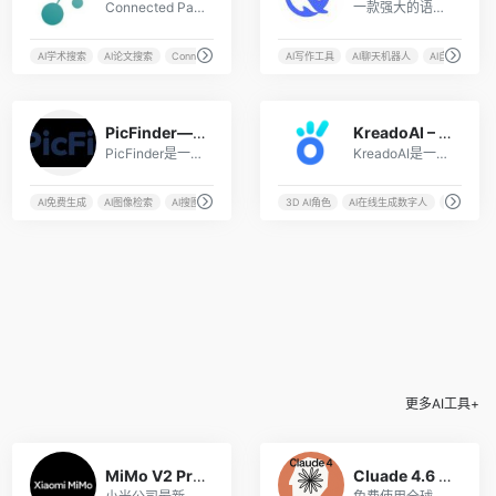
Connected Papers是一款创新的文献搜索和管理工具，其可视化相关文献网络图功能使得科研工作者可以更方便地获取和筛选相关文献，提高了研究效率。同时，该工具还提供了文献管理功能，方便后续研究和引用。Connected Papers已经成为了众多科研工作者的必备在线AI工具之一。
一款强大的语言模型，旨在让机器像人类一样思考和学习，它能够理解自然语言并生成高质量的文本内容，包括回答问题、撰写文章，和进行复杂的推理。
理模型
AI学术搜索
热门AI工具
AI论文搜索
Connected Papers
免费AI工具
AI写作工具
AI聊天机器人
AI自然语言处
92
32
PicFinder——强大的在线AI搜图工具
KreadoAI – 免费生成AI虚拟数字人
PicFinder是一款由AI支持的无限图像生成工具，它通过深度学习和自然语言处理技术，可以帮助用户快速、准确地搜索和生成所需的图片。该工具于2019年正式发布，目前已经成为设计师、插画师、创意工作者等人群的必备工具之一。
KreadoAI是一个可以免费生成AI虚拟数字人视频的在线网站。
具
AI免费生成
AI图像检索
AI搜图
AI画画
3D AI角色
AI在线生成数字人
ai数字人生
更多AI工具+
1
2
MiMo V2 Pro – 小米首款AI模型
Cluade 4.6 – 最强编码AI模型