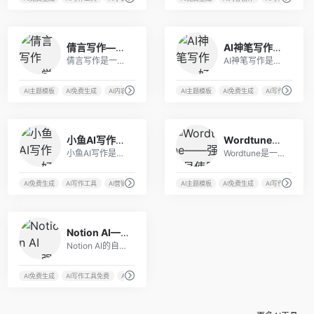
1
13
倩言写作——学生必备的AI学习备考写作工具
AI神笔写作——好用的AI写作工具
倩言写作是一款智能写作工具，旨在为用户提供全方位的写作辅助。它支持大中小学中英文作文素材、语法纠错润色、论文批改写作、托福及考研四六级作文真题提高。
AI神笔写作是一款基于人工智能技术的高效写作工具，它能够帮助用户快速生成各种类型的文本内容，包括论文选题、开题报告、论文大纲、论文全文、各类社交媒体、发言稿、方案、作文、项目文档、长篇小说等。
I编剧工具
AI主题模板
AI免费生成
AI内容纠错
AI写作工具
AI主题模板
AI免费生成
AI写作工具
A
2
1
小鱼AI写作——好用的AI在线写作工具
Wordtune——强大易使用的AI写作助手
小鱼AI写作是一款基于人工智能技术的在线写作工具，它能够根据用户输入的关键词或主题，自动生成高质量的原创文章，极大提高了内容创作效率。
Wordtune是一款功能强大、易于使用的写作伴侣，它能够为用户提供语言检测、文本改写、写作建议、模板库、导出和分享等多种功能，帮助用户改进写作质量、提高文章可读性和吸引力。
告撰写
AI免费生成
AI写作工具
AI营销工具
AI论文生成
AI主题模板
AI免费生成
AI写作助手
A
0
Notion AI——强大的AI文本处理工具
Notion AI的自然语言处理引擎能够理解用户的输入，并根据用户的意图给出相应的智能建议。
I写作工具免费
AI免费生成
AI写作工具免费
AI写作提示
AI智能文本处理工具