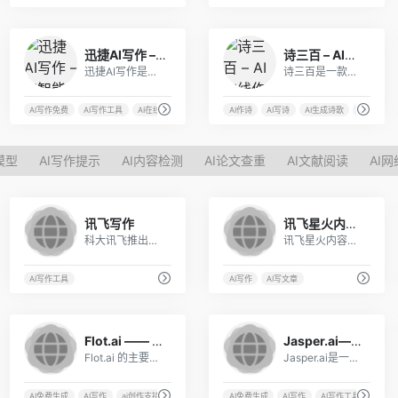
12
4
迅捷AI写作 – AI智能写作机器人
诗三百 – AI在线作诗，人工智能诗歌写作平台
迅捷AI写作是一款基于人工智能技术的AI写作辅助工具，可以快速生成高质量的文章、博客、推广文案、产品描述等多种文本形式。
诗三百是一款功能强大的AI作诗工具，它具备多种功能，包括AI作诗、AI藏头诗、AI古文学、AI今文学、AI文案和AI对联。
AI写作免费
AI写作工具
AI在线写作
AI作诗
AI写诗
AI生成诗歌
人工智能
模型
AI写作提示
AI内容检测
AI论文查重
AI文献阅读
AI
10
4
讯飞写作
讯飞星火内容运营大师
科大讯飞推出的AI智能写作助手
讯飞星火内容运营大师工具介...
AI写作工具
AI写作
AI写文章
6
12
Flot.ai —— 基于人工智能技术的文本生成工具
Jasper.ai——文字生成图片、文章和文案
Flot.ai 的主要功能包括写作、AI翻译、校对、解释和回复等，可以为用户提供全方位的文本处理和创作支持。具体来说，用户可以通过 Flot.ai 输入中文或英文文本，并选择相应的处理方式，例如翻译、语法检查、文本压缩等。
Jasper.ai是一款基于人工智能技术的AI写作工具，它可以根据用户输入的文字和需求，自动生成符合要求的文章、文案和图片。
AI免费生成
AI写作
ai创作支持
ai提示模版
AI免费生成
AI写作
AI写作工具
AI文