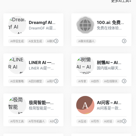
更多AI工具+
75
31
Dreamgf AI——AI虚拟女友生成工具
100.ai: 免费在线AI聊天
DreamGF AI是一款基于人工智能技术的虚拟女友生成器，它通过深度学习和自然语言处理技术，使用户能够创建自己理想中的虚拟女友。
免费在线体验和4o、Claude 3.5 的AI 极速聊天。
I聊天
AI伴侣生成
AI女友生成
AI聊天机器人
AI虚拟伴侣
AI聊天机器人
4
11
LINER AI —— 帮助用户轻松训练免费机器学习模型
树懒AI – AI知识问答、AI对话、AI绘图
LINER AI是一款基于人工智能技术、帮助用户轻松训练机器学习模型的工具。
国内版AI聊天工具，同时具备AI智能对话和Midjourney绘画功能，可一键生成想要的内容。
内容创作
AI交易策略
AI回归模型
ai用户行为分析
AI问诊
AI专家
AI创作
AI在线聊天
AI对话
10
3
极简智能——好用的AI对话画图翻译工具
AI问客 – AI知识问答对话机器人
极简智能是一款综合性的在线AI工具，拥有智能聊天、AI绘画、创作、编写、翻译、写代码等多种功能。
AI问客是一款基于最新的人工智能技术开发的工具，可以提供多个领域的专业解答以及文案生成。
AI对话
AI写作工具
AI写作机器人
AI对话
AI画画
AI互动
AI写作
AI对话
AI文案生成