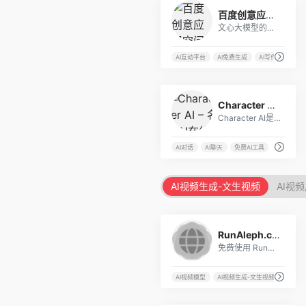
4
百度创意应用空间——基于文心大模型的AI社区
文心大模型的创意应用空间是百度推出的一个创意与探索社区，支持文本生成、文生图、智能对话等技能，可用于文化传媒、艺术创作、教育科研、金融保险、医疗健康等多个应用场景。
AI互动平台
AI免费生成
AI写作
AI开
6
Character AI – 名人AI在线聊天机器人
Character AI是一个在线智能AI聊天机器人，可模拟与马斯克、拜登、洛基等名人，支持在线聊天。
AI对话
AI聊天
免费AI工具
AI视频生成-文生视频
AI视
7
RunAleph.com:用 Runway Aleph 免费体验 AI 视频剪辑
免费使用 Runway Aleph，通过文字进行编辑视频，支持风格迁移、物体移除等 AI 特效。
AI视频模型
AI视频生成-文生视频