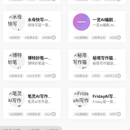
7
7
水母快写——AI批量生成高质量文章
一览AI编剧——专业的AI脚本生成工具
母快写是一款集成了人工智能技术和多功能于一体的在线智能写作工具，旨在为SEOer、站长和自媒体从业者提供一站式的内容创作解决方案。
一览AI编剧,AI编剧工具,AI脚本撰写工具,智能生成脚本,免费脚本生成工具,在线脚本生成工具
量生成文章
AI伪原创
AI免费生成
AI内容生成
AI写作
AI主题模板
AI免费生成
AI文案创作
A
8
6
博特妙笔——公文AI写作平台
秘塔写作猫——好用的AI文本编辑和校对工具
博特妙笔是一款基于人工智能技术的公文材料写作工具，旨在帮助公职人员快速、准确地完成法定性、事务性、规范性公文以及其他各类材料的创作。
秘塔写作猫是一款非常实用的文本编辑器和校对工具。它可以帮助用户快速创建和编辑文档，同时还提供了一系列特色功能，如文本校对、翻译、语音输入等，让用户的写作更加高效、准确。
I文案生成
AI免费生成
AI公文写作
AI写作工具
AI文书写作
AI免费生成
AI写作
AI写作工具
AI报
3
2
笔灵AI写作——多场景AI创作工具
FridayAI写作助手——AI生成高质量文章
笔灵AI写作是一个神奇的写作助手，它采用了最先进的AI技术，能够理解你的写作需求，并为你提供高质量的文本内容。无论你需要写论文、开题报告、公文写作、商业计划书、文献综述还是社交帖子，笔灵AI写作都能够在你最需要的时候提供帮助。
Friday是一款非常实用的线上AI文本内容生成工具，它运用了自然语言处理技术和机器学习算法，能够帮助用户快速生成高质量的文本内容。
AI文案创作
AI主题模板
AI免费生成
AI公文写作
AI创作免费
AI主题模板
AI免费生成
AI写作工具
A