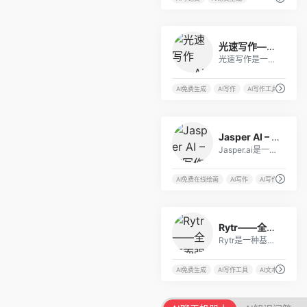
32
光速写作——AI全智能写作软件
光速写作是一款基于云计算的在线AI写作工具，旨在帮助用户快速创作高质量的文章。
AI免费生成
AI写作
AI写作工具
AI批
2
Jasper AI – AI写作和图片生成器
Jasper.ai是一款基于人工智能的AI写作和图片生成工具，它可以根据用户的输入和需求，自动生成各种类型和风格的文案和图片。
AI免费在线绘画
AI写作
AI写作助手
A
0
Rytr——全面而强大的AI写作助手
Rytr是一种基于人工智能技术的写作工具，旨在帮助用户快速、轻松地创建高质量、独特的内容。它适用于各种场景，包括社交媒体、营销、新闻报道、产品描述等。
AI免费生成
AI写作工具
AI文本生成工具