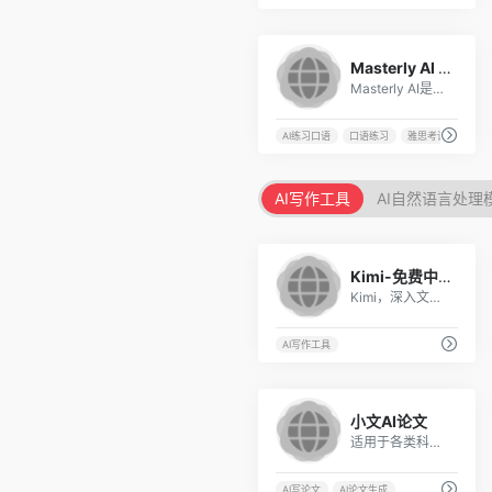
9
Masterly AI – 雅思口语写作AI，雅思托福备考助手
Masterly AI是一款专门为备考雅思和托福的考生设计的AI助手工具。
AI练习口语
口语练习
雅思考试
AI写作工具
AI自然语言处理
57
Kimi-免费中文对话大模型
Kimi，深入文本，洞察每一个细节——长篇阅读，轻松掌握。
AI写作工具
5
小文AI论文
适用于各类科目的论文写作，包括哲学、经济学、法学、教育学、文学、历史学、理学、工学、农学、医学、管理学、艺术学等。
AI写论文
AI论文生成