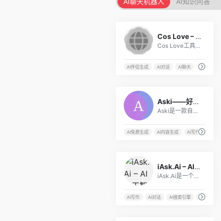
AI聊天机器人
AI知识问答
704
Cos Love – AI虚拟恋人情感聊天问答
Cos Love工具介绍 Cos Love是...
AI伴侣生成
AI对话
AI聊天
54
Aski——好用的AI绘画、AI文字生成互动工具
Aski是一款自然语言处理模型的AI互动平台，它提供了一个高效的、可定制化的方式来生成自然语言文本，从而帮助人们更好地理解和解决各种问题。
AI免费生成
AI内容生成
AI写作
AI文
8
iAsk.Ai – AI人工智能搜索引擎
iAsk.Ai是一个免费的AI搜索引擎，允许用户提出任何问题并获得即时、准确的答案。
AI写作
AI对话
AI搜索引擎
AI绘画