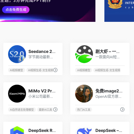
6
1
Seedance 2.0视频生成
剧大虾 – 一站式AI短剧制作平台
字节跳动最新推出的多模态 AI 视频生成大模型。
一款面向AI短剧创作的一站式制作平台，支持剧本生成、智能分镜、素材资产管理、AI视频生成和团队协作，能帮助AI短剧从业者搭建完整工作流，而不是只提供单个视频生成能力。
AI视频模型
AI视频生成-文生视频
热门AI工具
AI视频模型
AI视频生成-文生视频
最新A
1
4
MiMo V2 Pro – 小米首款AI模型
免费image2绘图
小米公司最新推出的旗舰级自研大模型
OpenAI官方原版绘图生成工具GPT4o绘图，同时可免费使用Gemini 2.5 Pro，Claude 3.7，Grok3等顶级大模型。
AI自然语言处理模型
最新AI工具
热门AI工具
热门AI工具
5
53
DeepSeek R1满血版支持传文件 – DeepSider浏览器插件
DeepSeek – 深度求索大语言模型