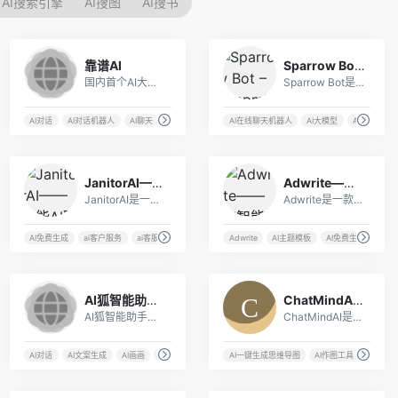
AI搜索引擎
AI搜图
AI搜书
28
16
靠谱AI
Sparrow Bot – Deepmind旗下AI在线聊天机器人
国内首个AI大模型聚合平台，全场景覆盖，文心一言4.0、AI绘画免费用！
Sparrow Bot是一个基于大型语言模型“Chinchilla”训练的AI在线聊天机器人，由谷歌子公司Deepmind开发。
AI对话
AI对话机器人
AI聊天
AI在线聊天机器人
AI大模型
AI对话
A
23
9
JanitorAI——智能AI聊天机器人
Adwrite——AI智能营销写作神器
JanitorAI是一款先进而实用的聊天机器人在线AI工具，可以帮助企业和开发者自动化客户交互和快速答复用户查询。
Adwrite是一款基于人工智能技术的智能写作工具，旨在帮助用户撰写出吸引人的文案。它能够自动生成多种场景下的文案，从而大大减轻了写作的工作量。
本生成
AI免费生成
ai客户服务
ai客服
AI对话
Adwrite
AI主题模板
AI免费生成
AI
13
13
AI狐智能助手 – AI知识问答、AI对话、AI绘图
ChatMindAI – 在线AI对话和思维导图生成工具
AI狐智能助手是一款国产的全能型AI在线工具，提供了上百种AI工具创作模型可用。
ChatMindAI是一款基于自然语言处理技术和人工智能算法开发的聊天机器人工具，支持AI机器人对话和思维导图生成。
AI对话
AI文案生成
AI画画
AI知识问答
AI一键生成思维导图
AI作图工具
AI写作