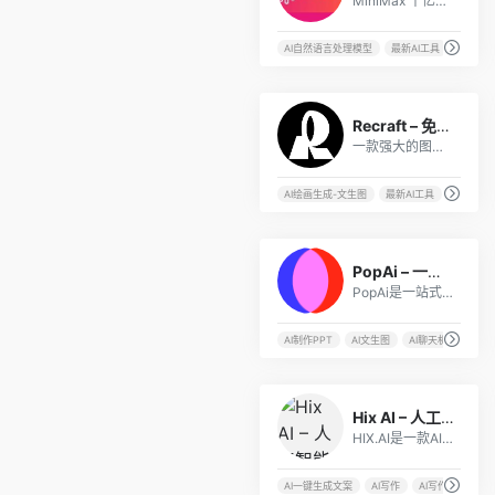
MiniMax 千亿参数多模态 AI 大模型，支持文本 / 语音 / 视觉全场景内容生成与低代码专家 Agent 定制，适配个人创作、企业办公、行业开发等多元场景，高效提升 AI 生产效率。
AI自然语言处理模型
最新AI工具
23
Recraft – 免费在线AI图像生成器
一款强大的图像生成与编辑工具，适合设计师、插画师和营销人员。
AI绘画生成-文生图
最新AI工具
热门AI工
8
PopAi – 一站式AI办公工具
PopAi是一站式个人AI办公工具，集AI聊天、AI文档处理、AI写作、AI绘画、AI制作PPT等办公功能为一体。
AI制作PPT
AI文生图
AI聊天机器人
10
Hix AI – 人工智能AI写作工具/AI翻译/AI校对
HIX.AI是一款AI人工智能写作助手，拥有超过120种AI写作工具，支持近50种语言，包括AI写作、摘要总结、文本校对、语法检查、视频脚本编写等功能。
AI一键生成文案
AI写作
AI写作工具
A