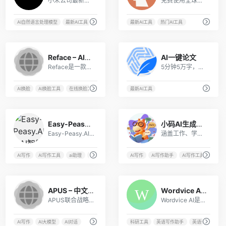
小米公司最新推出的旗舰级自研大模型
免费使用全球顶尖编码模型Claude Opus 4和Claude Sonnet 4
I工具
热门AI工具
AI自然语言处理模型
最新AI工具
热门AI工具
最新AI工具
热门AI工具
152
20
Reface – AI智能在线换脸工具
AI一键论文
Reface是一款基于人工智能的AI换脸工具，能实现视频或动图中人脸的精准替换，创造出各种有趣的视频和照片。
5分钟5万字，无限免费改稿！真实数据(表)、图、代码、公式、CAD图，免费不限次3级大纲，附带ppt，开题报告，40篇真实参考文献，aigc超25%退费！
成
AI换脸
AI换脸工具
在线换脸工具
最新AI工具
13
9
Easy-Peasy.AI – AI智能写作，绘画，聊天平台
小码AI生成器(免费)
Easy-Peasy.AI是一款AI内容生成助手，可以AI智能生成文本、图像和音频转文字。
涵盖工作、学习、生活所需的AI产品，包括小码聊天机器人、小码文书、小言心语、心语屋等。
AI大模型
AI写作
AI写作工具
ai助理
AI文案生成
AI写作
AI写作助手
AI写作工具
AI写
3
11
APUS – 中文创作大模型
Wordvice AI – AI在线英语语法检查工具
APUS联合战略合作伙伴波形智能正式发布了新一代中文创作大模型，并对APUS“萤火小说”产品进行了升级迭代。 APUS模型是第一个专门为内容创作研发的大型语言模型，在小说写作、营销文案写作、短视频脚本写作、论文写作等benchmark上皆击败了GPT等通用大型语言模型。
Wordvice AI是一款便捷高效的英语语法检查工具，可以帮助用户自动检测文本中的各类英文语言使用错误并进行修改。该工具基于人工智能技术，具有强大的语法检查功能和高级功能，使用简单方便。无论是学生还是英语工作者，都可以使用Wordvice AI来提高英文写作的质量和效率。
作机器人
AI写作
AI大模型
AI对话
科研工具
英语写作助手
英语语法检测