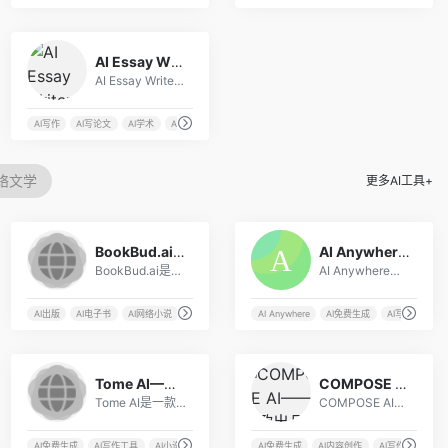
17
AI Essay Writer – 免费AI论文在线生成器
AI Essay Writer是一个在线生成AI论文的工具，用户只需输入论文的主题、描述、页数等要求，AI Essay Writer就能很快自动生成一篇高质量的论文。
作诗
AI写作
AI写论文
AI学术
AI生成论文
网络文学
更多AI工具+
12
17
BookBud.ai – AI电子书/有声读物出版
AI Anywhere——基于人工智能的桌面端智能助手
BookBud.ai是一个在线服务平台，拥有十多年的行业专业知识，专门为独立出版作者提供人工智能支持，帮助他们创作非小说类书籍。
AI Anywhere是一款基于人工智能技术的桌面端智能助手，旨在为广大的用户提供高效便捷的AI助手服务，可以支持翻译、润色、解释选中的文本等功能。
AI出版
AI电子书
AI网络小说
书籍出版
AI Anywhere
AI免费生成
AI写作工具
8
7
Tome AI——专业的AI小说生成工具
COMPOSE AI——谷歌出品的AI写作工具
Tome AI是一款依托于DALL·e2等先进人工智能技术，专为创意和故事性探索设计的工具。它能够在几秒钟内，根据您输入的提示，生成完整的叙述，帮助您解锁最佳作品的创作灵感。
COMPOSE AI是一款强大的人工智能写作工具，适用于各种场景和领域，可以帮助用户快速生成高质量的文章和内容，提高工作效率和质量。
字生成图
AI免费生成
AI写作工具
AI小说生成
AI文本生成
AI免费生成
AI内容创作
AI写作
AI写