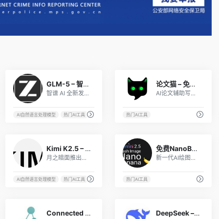
1
4
GLM-5 – 智谱AI旗舰开源大模型
论文猫 – 免费无限改稿
智谱 AI 全新发布的 7450 亿参数旗舰多模态大模型，具备超强文本、视觉、语音理解与推理能力，支持超长上下文、智能体编程与行业级落地，是新一代通用 AI 生产力基座。
AI论文辅助写作平台，最快5分钟生成，免费无限改稿，查重率过高可退
I工具
热门AI工具
AI自然语言处理模型
热门AI工具
热门AI工具
3
2
Kimi K2.5 – 月之暗面新一代旗舰AI大模型
免费NanoBanana2-谷歌AI图像生成器
月之暗面推出的超强开源多模态大模型，搭载 256K 超长上下文与 Agent 智能体集群，擅长文档理解、代码编程与复杂任务自动化，高效赋能个人创作与企业级 AI 落地。
新一代AI绘图神器。
AI自然语言处理模型
热门AI工具
热门AI工具
20
58
Connected Papers——最好用的文献智能搜索工具
DeepSeek – 深度求索大语言模型