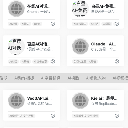
32
5
在线AI对话工具 – Gnomic智能体
白昼AI-免费AI聊天和AI绘图
Gnomic 平台接入了 CarrotAI自研第4代 、智谱、文心一言等多种大模型。稳定性强，无广告。
白昼AI是一款AI在线对话平台，能够支持150种AI聊天模型，以及Midjourney绘图功能。
发社区
AI对话
AI聊天
GPTs
AI在线聊天
AI对话
AI画画
AI绘图
4
7
百度AI对话机器人 – 免费制作小红书文案，B站视频脚本
Claude – AI聊天工具免费平替，支持中文
“灵感中心”还提供了超100多个功能。 基于百度知识增强大语言模型文心一言打造，可提供人工智能对话，以及小红书文案创作、B站视频脚本制作、真实图片创作、周报日报编辑等服务。
Claude是一个由Anthropic开发的人工智能助手，可以完成各种对话和文本处理任务。
AI对话
AI聊天
小红书文案
工作日报
免费AI工具，AI聊天
频后期
AI动作捕捉
AI字幕翻译
AI换脸
AI虚拟人物
AI视频
1
0
Veo3API.ai：高性价比的 Veo 3 API，支持 Fast/Turbo 与 Quality 模式
Kie.ai：最便宜和稳定的 Veo 3 API，支持同步音频
价格实惠的 Veo 3 API，包括Fast/Turbo和Quality模型 — 仅需 Replicate的 30% 即可生成音频同步的 1080p 视频。
仅需 Replicate 价格的 30%，即可获取稳定且可扩展的 Veo 3 AI API ，生成带有同步音频的 1080p 高清视频。
AI视频生成-文生视频
AI视频生成-文生视频