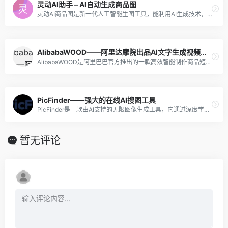
灵动AI助手 – AI自动生成商品图
灵动AI商品图是新一代人工智能生图工具，能利用AI生成技术，快速创造高质量电商产品图。
AlibabaWOOD——阿里达摩院出品AI文字生成视频工具
AlibabaWOOD是阿里巴巴官方推出的一款高效智能制作商品短视频的工具，能快速利用商家提交的素材来智能生成各种尺寸时长的视频。
PicFinder——强大的在线AI搜图工具
PicFinder是一款由AI支持的无限图像生成工具，它通过深度学习和自然语言处理技术，可以帮助用户快速、准确地搜索和生成所需的图片。该工具于2019年正式发布，目前已经成为设计师、插画师、创意工作者等人群的必备工具之一。
暂无评论