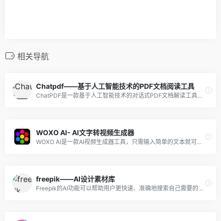
相关导航
Chatpdf——基于人工智能技术的PDF文档阅读工具
ChatPDF是一款基于人工智能技术的对话式PDF文档解读工具，它通过自然语言对话的方式，帮助用户快速理解和解读PDF文档内容。经过对PDF文档的分析和处理，使用户能够以对话的形式快速获取文档中的关键信息，提高阅读效率。
WOXO AI- AI文字转视频生成器
WOXO AI是一款AI视频生成器工具，只需输入简单的文本就可以创建视频。
freepik——AI设计素材库
Freepik的AI功能可以帮助用户更快速、准确地搜索自己需要的设计素材。该网站的AI引擎能够根据用户输入的关键词，智能推荐相关的设计素材，并提供多个筛选选项，如类型、颜色、大小等，方便用户进一步筛选。