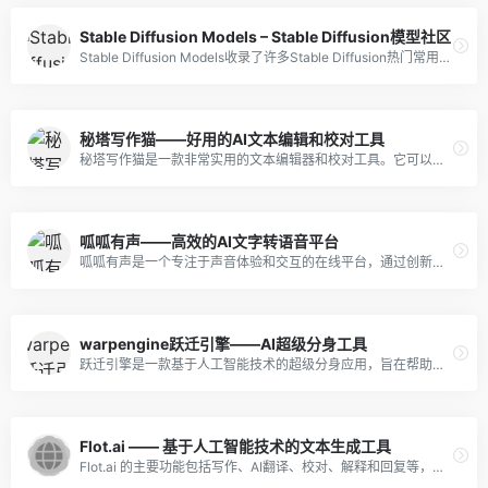
Stable Diffusion Models – Stable Diffusion模型社区
Stable Diffusion Models收录了许多Stable Diffusion热门常用模型，可供大家下载使用。
秘塔写作猫——好用的AI文本编辑和校对工具
秘塔写作猫是一款非常实用的文本编辑器和校对工具。它可以帮助用户快速创建和编辑文档，同时还提供了一系列特色功能，如文本校对、翻译、语音输入等，让用户的写作更加高效、准确。
呱呱有声——高效的AI文字转语音平台
呱呱有声是一个专注于声音体验和交互的在线平台，通过创新的技术手段和优质的内容服务，为用户提供丰富的高品质声音内容。
warpengine跃迁引擎——AI超级分身工具
跃迁引擎是一款基于人工智能技术的超级分身应用，旨在帮助个人或企业创作出突破语言、表演、时间、空间极限的数字化形象。通过仅需20分钟的视频素材，跃迁引擎可以快速生成一个高度逼真的数字化分身，让用户拥有无限可能的虚拟形象。
Flot.ai —— 基于人工智能技术的文本生成工具
Flot.ai 的主要功能包括写作、AI翻译、校对、解释和回复等，可以为用户提供全方位的文本处理和创作支持。具体来说，用户可以通过 Flot.ai 输入中文或英文文本，并选择相应的处理方式，例如翻译、语法检查、文本压缩等。