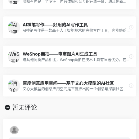
呱呱有声是一个专注于声音体验和交互的在线平台，通过创新的技术手段和优质的内容服务，为用户提供丰富的高品质声音内容。
AI神笔写作——好用的AI写作工具
AI神笔写作是一款基于人工智能技术的高效写作工具，它能够帮助用户快速生成各种类型的文本内容，包括论文选题、开题报告、论文大纲、论文全文、各类社交媒体、发言稿、方案、作文、项目文档、长篇小说等。
WeShop商拍——电商图片AI生成工具
与其他同类产品相比，WeShop商拍在技术上具有显著优势。它以Stable Diffusion为底层模型，融合了多个AI大模型，通过蘑菇街多年电商经验预制了“咒语”，从而在具体的电商商品图生成场景中具有更好的应用效果。
百度创意应用空间——基于文心大模型的AI社区
文心大模型的创意应用空间是百度推出的一个创意与探索社区，支持文本生成、文生图、智能对话等技能，可用于文化传媒、艺术创作、教育科研、金融保险、医疗健康等多个应用场景。
暂无评论