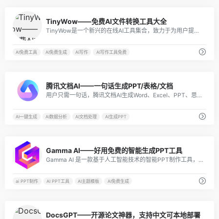
16
TinyWow——免费AI文件转换工具大全
TinyWow是一个新兴的在线AI工具集合，致力于为用户提供一系列实用、高效且用户友好的AI解决方案。其提供的工具种类丰富，涵盖了多个领域，如PDF处理、视频处理、图像处理、AI写作以及文件转换等。
AI免费工具
AI免费生成
AI写作
AI写作工具免费
5
腾讯文档AI——一句话生成PPT/表格/文档
用户只需一句话，腾讯文档AI生成Word、Excel、PPT、思维导图、收集表等多种类型的文档。无论是文本内容、数据表格还是逻辑结构，都能在短时间内快速呈现。
AI一键生成
AI数据分析
AI文档处理
AI生成PPT
9
Gamma AI——好用免费的智能生成PPT工具
Gamma AI 是一款基于人工智能技术的智能PPT制作工具，它可以帮助用户快速创建、编辑和定制PPT，从而提升其工作效率和演示效果。
ai PPT制作
AI PPT工具
AI主题模板
AI免费生成
9
DocsGPT——开源论文神器，支持中文可本地部署