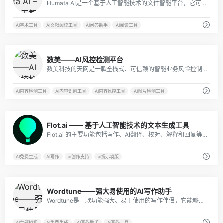
Humata AI是一个基于人工智能技术的文件智能平台，它可以帮助用户从文件中快速提取、分析、总结和生成有价值的信息。
AI学术工具
AI文献阅读工具
AI问答助手
AI阅读工具
0
数美——AI风控检测平台
数美科技的天网是一款全栈式、可信赖的智能业务风险控制平台，拥有多种功能和特色功能，可以满足不同行业和不同场景的风险控制需求，帮助企业提高业务的安全性和稳定性。
AI内容检测工具
AI内容识别工具
AI内容风控工具
AI图片检测工具
6
Flot.ai —— 基于人工智能技术的文本生成工具
Flot.ai 的主要功能包括写作、AI翻译、校对、解释和回复等，可以为用户提供全方位的文本处理和创作支持。具体来说，用户可以通过 Flot.ai 输入中文或英文文本，并选择相应的处理方式，例如翻译、语法检查、文本压缩等。
AI免费生成
AI写作
ai创作支持
ai提示模版
1
Wordtune——强大易使用的AI写作助手
Wordtune是一款功能强大、易于使用的写作伴侣，它能够为用户提供语言检测、文本改写、写作建议、模板库、导出和分享等多种功能，帮助用户改进写作质量、提高文章可读性和吸引力。
AI主题模板
AI免费生成
AI写作助手
AI写作工具