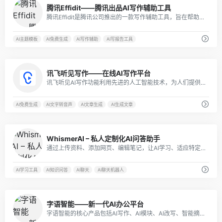
0
腾讯Effidit——腾讯出品AI写作辅助工具
腾讯Effidit是腾讯公司推出的一款写作辅助工具，旨在帮助用户更高效地写作、编辑和管理文章。
AI主题模板
AI免费生成
AI写作辅助
AI写报告工具
4
讯飞听见写作——在线AI写作平台
讯飞听见AI写作功能利用先进的人工智能技术，为人们提供了高效、准确的文章撰写服务。
AI免费生成
AI文字转音声
AI文章生成
AI生成文章
2
WhismerAI – 私人定制化AI问答助手
通过上传资料、添加网页、编辑笔记，让AI学习、适应特定领域或任务，即可创建你的个性化AI知识库。
AI学习工具
AI知识问答
AI聊天
AI聊天机器人
3
字语智能——新一代AI办公平台
字语智能的核心产品包括AI写作、AI模块、AI改写、智能摘要、质量检测等功能。字语智能致力于提高办公效率，为企业提供信息检索、模块搭建优化、知识搜索引擎、AI知识库存储、AI算力支持及团队协作处理等技术服务。