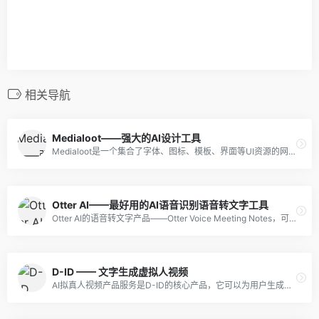
相关导航
Medialoot——强大的AI设计工具
Medialoot是一个集合了字体、图标、模板、界面等UI资源的网站，为用户提供免费和收费的网络资源。除了提供丰富多样的设计素材外，Medialoot还拥有强大的AI功能，可以帮助用户快速创建自己的设计。
Otter AI——最好用的AI语音识别语音转文字工具
Otter AI的语音转文字产品——Otter Voice Meeting Notes，可自动识别和转录用户本人的发言，并生成可搜索的、格式化的会议记录，受到了商务人士、记者和学生等广泛用户的青睐。
D-ID —— 文字生成虚拟人视频
AI拟真人视频产品服务是D-ID的核心产品，它可以为用户生成高度逼真的AI拟真人视频。该产品采用了最先进的人工智能技术，包括深度学习、计算机视觉和自然语言处理等，可以对用户的文本输入生成对应的语音和面部表情，使得生成的拟真人视频更加自然和逼真。