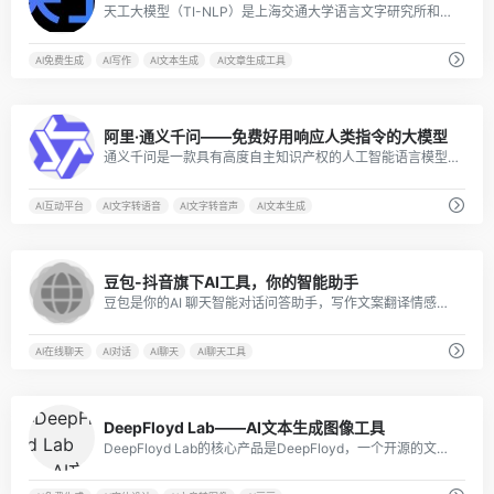
天工大模型（TI-NLP）是上海交通大学语言文字研究所和自然语言处理实验室共同开发的大型中文自然语言处理模型，旨在为自然语言处理领域的学者和开发者提供一款功能强大、高效稳定的预训练语言模型。
AI免费生成
AI写作
AI文本生成
AI文章生成工具
27
阿里·通义千问——免费好用响应人类指令的大模型
通义千问是一款具有高度自主知识产权的人工智能语言模型，具有强大的语言处理能力
AI互动平台
AI文字转语音
AI文字转音声
AI文本生成
19
豆包-抖音旗下AI工具，你的智能助手
豆包是你的AI 聊天智能对话问答助手，写作文案翻译情感陪伴编程全能工具。豆包为你答疑解惑，提供灵感，辅助创作，也可以和你畅聊任何你感兴趣的话题。
AI在线聊天
AI对话
AI聊天
AI聊天工具
4
DeepFloyd Lab——AI文本生成图像工具
DeepFloyd Lab的核心产品是DeepFloyd，一个开源的文本生成图像（Text-to-Image）模型。该模型采用最新的深度学习技术，能够根据用户输入的文本生成逼真的图像。