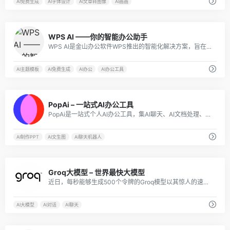
AI免费生成
AI字体设计
AI文章转图像
AI画画
8
WPS AI ——你的智能办公助手
WPS AI是金山办公软件WPS推出的智能化解决方案，旨在为用户提供更加智能、高效、便捷的智能办公体验。
AI主题模板
AI免费生成
AI办公
AI办公工具
8
PopAi – 一站式AI办公工具
PopAi是一站式个人AI办公工具，集AI聊天、AI文档处理、AI写作、AI绘画、AI制作PPT等办公功能为一体。
AI制作PPT
AI文生图
AI聊天机器人
7
Groq大模型 – 世界最快大模型
近日，每秒能够生成500个令牌的Groq模型以其惊人的速度，被誉为“全球速度之最的LLM”，迅速席卷全网。
AI大模型
AI对话
AI聊天