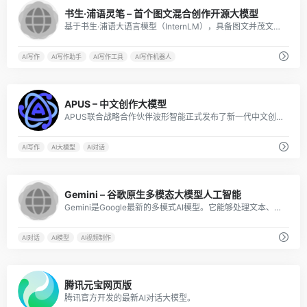
4
书生·浦语灵笔 – 首个图文混合创作开源大模型
基于书生·浦语大语言模型（InternLM），具备图文并茂文章的「一键生成」能力，接受视觉和语言模态输入，在图文对话方面表现十分优秀。
AI写作
AI写作助手
AI写作工具
AI写作机器人
3
APUS – 中文创作大模型
APUS联合战略合作伙伴波形智能正式发布了新一代中文创作大模型，并对APUS“萤火小说”产品进行了升级迭代。 APUS模型是第一个专门为内容创作研发的大型语言模型，在小说写作、营销文案写作、短视频脚本写作、论文写作等benchmark上皆击败了GPT等通用大型语言模型。
AI写作
AI大模型
AI对话
18
Gemini – 谷歌原生多模态大模型人工智能
Gemini是Google最新的多模式AI模型。它能够处理文本、代码、音频、图像和视频信息。
AI对话
AI模型
AI视频制作
8
腾讯元宝网页版
腾讯官方开发的最新AI对话大模型。