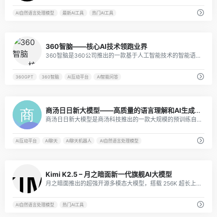
AI自然语言处理模型
最新AI工具
热门AI工具
2
360智脑——核心AI技术领跑业界
360智脑是360公司推出的一款基于人工智能技术的智能语音交互产品，通过语音识别、语音合成、自然语言处理、智能推荐等一系列功能，为用户提供高效便捷的语音交互体验。
360GPT
360智脑
AI互动平台
AI智能问答
0
商汤日日新大模型——高质量的语言理解和AI生成工具
商汤日日新大模型是商汤科技推出的一款大规模的预训练自然语言生成模型。这款AI工具基于商汤科技的深度学习平台，采用了大量的数据训练和先进的的技术架构，具备高质量的语言理解和生成能力。
AI互动平台
AI聊天
AI聊天机器人
AI自然语言处理模型
3
Kimi K2.5 – 月之暗面新一代旗舰AI大模型
月之暗面推出的超强开源多模态大模型，搭载 256K 超长上下文与 Agent 智能体集群，擅长文档理解、代码编程与复杂任务自动化，高效赋能个人创作与企业级 AI 落地。
AI自然语言处理模型
热门AI工具