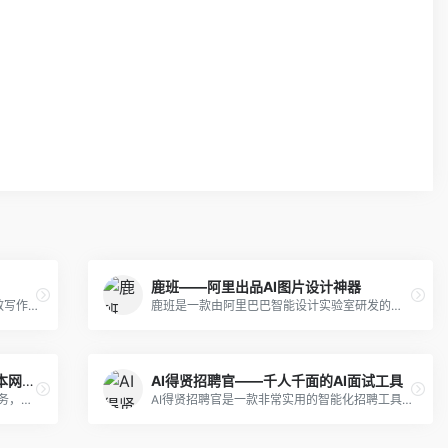
鹿班——阿里出品AI图片设计神器
AI神笔写作是一款基于人工智能技术的高效写作工具，它能够帮助用户快速生成各种类型的文本内容，包括论文选题、开题报告、论文大纲、论文全文、各类社交媒体、发言稿、方案、作文、项目文档、长篇小说等。
鹿班是一款由阿里巴巴智能设计实验室研发的智能设计产品，能够改变传统的设计模式，在短时间内完成大量图片设计，提高工作效率。
Google翻译（谷歌翻译） – 在线文本网页翻译
AI得贤招聘官——千人千面的AI面试工具
谷歌翻译是Google提供的免费在线翻译服务，能在简体中文和其他100多种语言之间即时翻译文本和网页。
AI得贤招聘官是一款非常实用的智能化招聘工具，它能够帮助企业更高效、准确地找到合适的人才，提高招聘效率和质量。