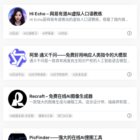
29
Hi Echo – 网易有道AI虚拟人口语教练
Hi Echo是网易有道推出的虚拟人口语教练，搭载了国内首个教育大模型“子曰”，可以为不同水平的英语学习者提供个性化的口语练习服务。
AI互动
AI口语练习
AI学英语
AI对话
27
阿里·通义千问——免费好用响应人类指令的大模型
通义千问是一款具有高度自主知识产权的人工智能语言模型，具有强大的语言处理能力
AI互动平台
AI文字转语音
AI文字转音声
AI文本生成
23
Recraft – 免费在线AI图像生成器
一款强大的图像生成与编辑工具，适合设计师、插画师和营销人员。
AI绘画生成-文生图
最新AI工具
热门AI工具
92
PicFinder——强大的在线AI搜图工具