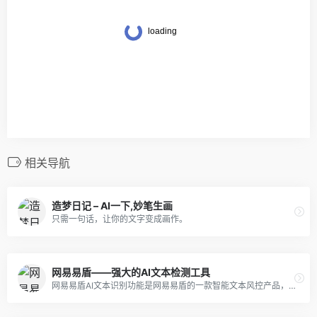
相关导航
造梦日记 – AI一下,妙笔生画
只需一句话，让你的文字变成画作。
网易易盾——强大的AI文本检测工具
网易易盾AI文本识别功能是网易易盾的一款智能文本风控产品，旨在为企业提供文本内容安全的风险控制、内容合规和内容运营等文本风控全流程服务。该产品结合了自然语言处理和机器学习等技术，可以对文本内容进行智能识别、风险评估和内容管理等方面的处理。