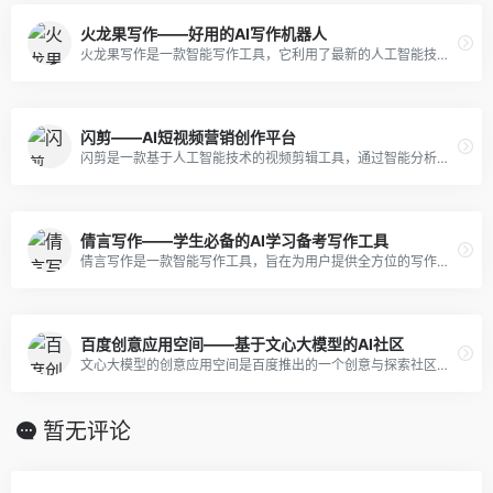
火龙果写作——好用的AI写作机器人
火龙果写作是一款智能写作工具，它利用了最新的人工智能技术，为写作提供了很多便利。它的AI功能主要包括智能改写、智能创作、智能搜索和智能推荐。
闪剪——AI短视频营销创作平台
闪剪是一款基于人工智能技术的视频剪辑工具，通过智能分析和自动化处理，能够帮助用户快速地将图片、文章、直播等内容转换成高质量的短视频。
倩言写作——学生必备的AI学习备考写作工具
倩言写作是一款智能写作工具，旨在为用户提供全方位的写作辅助。它支持大中小学中英文作文素材、语法纠错润色、论文批改写作、托福及考研四六级作文真题提高。
百度创意应用空间——基于文心大模型的AI社区
文心大模型的创意应用空间是百度推出的一个创意与探索社区，支持文本生成、文生图、智能对话等技能，可用于文化传媒、艺术创作、教育科研、金融保险、医疗健康等多个应用场景。
暂无评论