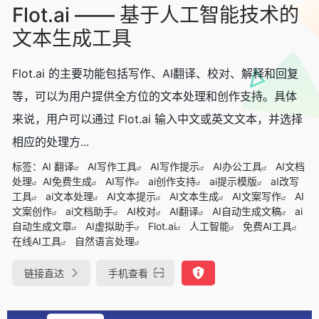
Flot.ai —— 基于人工智能技术的
文本生成工具
Flot.ai 的主要功能包括写作、AI翻译、校对、解释和回复
等，可以为用户提供全方位的文本处理和创作支持。具体
来说，用户可以通过 Flot.ai 输入中文或英文文本，并选择
相应的处理方...
标签：
AI 翻译
AI写作工具
AI写作提示
AI办公工具
AI文档
处理
AI免费生成
AI写作
ai创作支持
ai提示模版
aI改写
工具
ai文本处理
AI文本提示
AI文本生成
AI文案写作
AI
文案创作
ai文档助手
AI校对
AI翻译
AI自动生成文稿
ai
自动生成文章
AI虚拟助手
Flot.ai
人工智能
免费AI工具
在线AI工具
自然语言处理
链接直达
手机查看