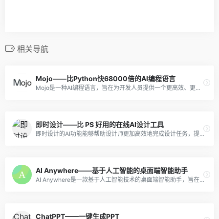
相关导航
Mojo——比Python快68000倍的AI编程语言
Mojo是一种AI编程语言，旨在为开发人员提供一个更高效、更易用的编程环境。它结合了Python的语法和C++的性能，使得开发人员可以快速构建高质量的AI应用程序。
即时设计——比 PS 好用的在线AI设计工具
即时设计的AI功能能够帮助设计师更加高效地完成设计任务，提高了设计效率和品质。无论是初学者还是专业设计师，都能够通过即时设计的AI功能快速完成设计任务。
AI Anywhere——基于人工智能的桌面端智能助手
AI Anywhere是一款基于人工智能技术的桌面端智能助手，旨在为广大的用户提供高效便捷的AI助手服务，可以支持翻译、润色、解释选中的文本等功能。
ChatPPT——一键生成PPT