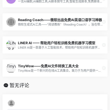
一览AI编剧,AI编剧工具,AI脚本撰写工具,智能生成脚本,免费脚本生成工具,在线脚本生成工具
Reading Coach——微软出品免费AI英语口语学习神器
微软生成式AI工具——“阅读教练”（Reading Coach），旨在帮助学生群体提高阅读能力。这款工具将通过个性化和具有吸引力的练习，为学习者提供全面的阅读训练。
LINER AI —— 帮助用户轻松训练免费机器学习模型
LINER AI是一款基于人工智能技术、帮助用户轻松训练机器学习模型的工具。
TinyWow——免费AI文件转换工具大全
TinyWow是一个新兴的在线AI工具集合，致力于为用户提供一系列实用、高效且用户友好的AI解决方案。其提供的工具种类丰富，涵盖了多个领域，如PDF处理、视频处理、图像处理、AI写作以及文件转换等。
暂无评论