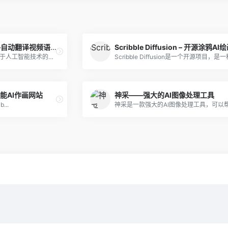
鬼手剪辑GhostCut——自动翻译视频语音工具
鬼手剪辑GhostCut是一款基于人工智能技术的视频剪辑软件，其强大的去字幕、翻译和智能视频拆解等功能使其成为市场上受欢迎的视频编辑工具之一。
工智能AI作画网站
神采——强大的AI图像处理工具
...