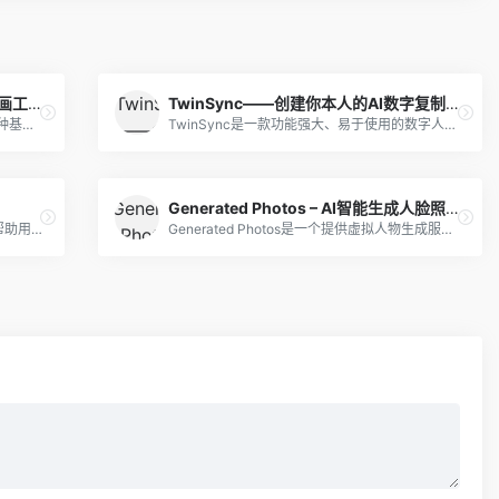
Scribble Diffusion – 开源涂鸦AI绘画工具
TwinSync——创建你本人的AI数字复制品
Scribble Diffusion是一个开源项目，是一种基于神经网络的图像处理技术，可以接收用户提供的手绘草图或文字，将其转化为精细图像。
TwinSync是一款功能强大、易于使用的数字人视频制作工具，适用于多种场景，能够大大提高数字媒体内容的制作质量和效率。
Generated Photos – AI智能生成人脸照片
神采是一款强大的AI图像处理工具，可以帮助用户快速生成高质量的图像和视频。
Generated Photos是一个提供虚拟人物生成服务的网站，提供大量无版权虚拟真人照片，也支持在线生成虚拟人物形象。