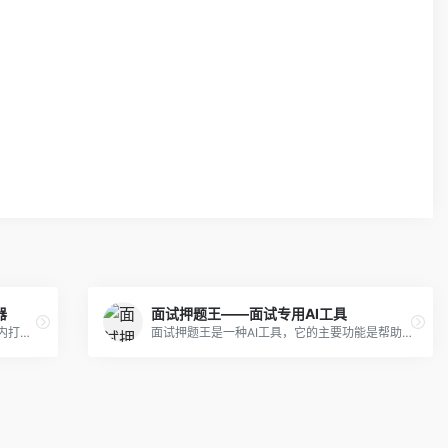
器
面试押题王——面试专用AI工具
使用CVBee.ai的AI简历生成器，在几分钟内打造专业的简历。
面试押题王是一种AI工具，它的主要功能是帮助求职者准备面试。这款工具利用人工智能技术，根据求职者的技能和背景，自动生成个性化的面试题目和答案。