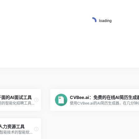
千面的AI面试工具
CVBee.ai：免费的在线AI简历生成
AI得贤招聘官是一款非常实用的智能化招聘工具，它能够帮助企业更高效、准确地找到合适的人才，提高招聘效率和质量。
能人力资源工具
HR智能助手是一款基于人工智能技术的智能软件，旨在帮助人力资源专业人员更高效地管理和优化人力资源管理工作。