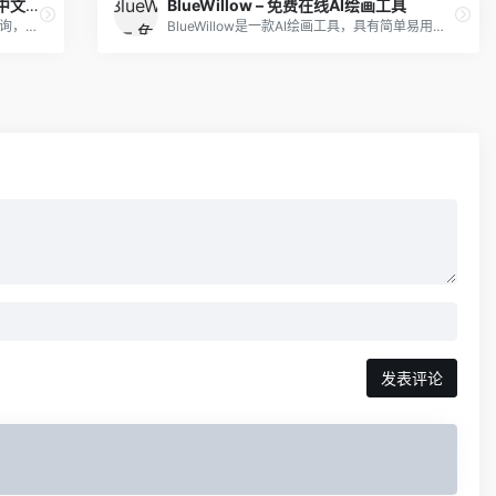
DocsGPT——开源论文神器，支持中文可本地部署
BlueWillow – 免费在线AI绘画工具
DocsGPT开源论文神器支持多类型文档查询，支持中文可本地部署。
BlueWillow是一款AI绘画工具，具有简单易用、多样性和灵活性等特点，支持生成动漫、游戏、写实等不同类型和风格的图片，并且可以通过简单的在线工具体调整生成图片的效果。
发表评论