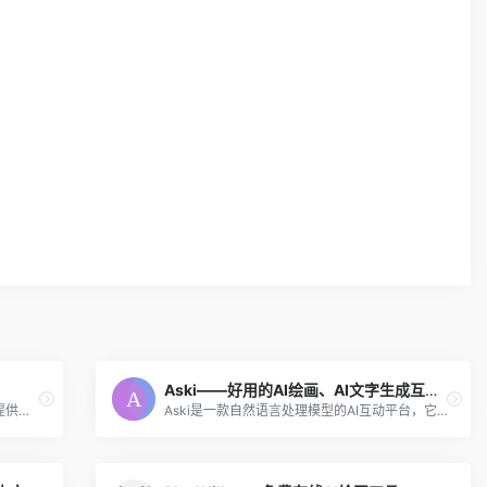
Aski——好用的AI绘画、AI文字生成互动工具
相芯科技的虚拟人技术为各个行业和领域提供了高度逼真、智能互动的虚拟人物形象和服务，满足了不同场景下的虚拟创作需求。同时，相芯科技也支持虚拟物技术，为行业提供高保真、沉浸式、可交互的三维数字化解决方案，推动了数字化转型和创新发展。
Aski是一款自然语言处理模型的AI互动平台，它提供了一个高效的、可定制化的方式来生成自然语言文本，从而帮助人们更好地理解和解决各种问题。