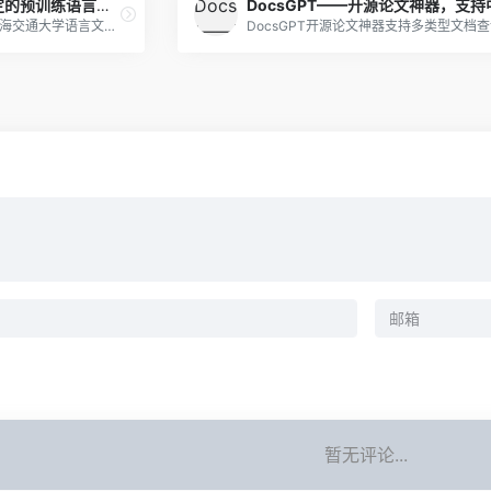
天工大模型——高效稳定的预训练语言模型
天工大模型（TI-NLP）是上海交通大学语言文字研究所和自然语言处理实验室共同开发的大型中文自然语言处理模型，旨在为自然语言处理领域的学者和开发者提供一款功能强大、高效稳定的预训练语言模型。
暂无评论...