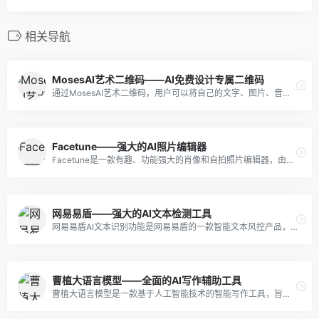
相关导航
MosesAI艺术二维码——AI免费设计专属二维码
通过MosesAI艺术二维码，用户可以将自己的文字、图片、音频、视频等信息转化为具有高度可读性和可分享性的二维码。
Facetune——强大的AI照片编辑器
Facetune是一款有趣、功能强大的肖像和自拍照片编辑器，由Lightricks Ltd开发。它可以帮助用户修饰和美化自拍和肖像照片，使其看起来更加专业和美观。
网易易盾——强大的AI文本检测工具
网易易盾AI文本识别功能是网易易盾的一款智能文本风控产品，旨在为企业提供文本内容安全的风险控制、内容合规和内容运营等文本风控全流程服务。该产品结合了自然语言处理和机器学习等技术，可以对文本内容进行智能识别、风险评估和内容管理等方面的处理。
曹植大语言模型——全面的AI写作辅助工具
曹植大语言模型是一款基于人工智能技术的智能写作工具，旨在为用户提供全方位的写作辅助和支持。