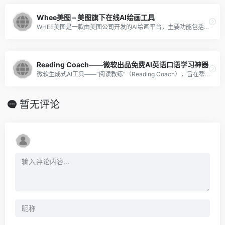
Whee美图 – 美图旗下在线AI绘画工具
WHEE美图是一款由美图公司开发的AI绘画平台，主要功能包括文生图、图生图、线稿上色、涂鸦生图等一系列辅助创作功能。
Reading Coach——微软出品免费AI英语口语学习神器
微软生成式AI工具——“阅读教练”（Reading Coach），旨在帮助学生群体提高阅读能力。这款工具将通过个性化和具有吸引力的练习，为学习者提供全面的阅读训练。
暂无评论