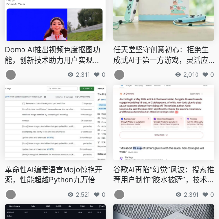
Domo AI推出视频色度抠图功
任天堂坚守创意初心：拒绝生
能，创新技术助力用户实现个
成式AI于第一方游戏，灵活应
性化视频创作
对技术浪潮
2,311
0
2,010
0
革命性AI编程语言Mojo惊艳开
谷歌AI再陷“幻觉”风波：搜索推
源，性能超越Python九万倍
荐用户制作“胶水披萨”，技术
难题待解
2,521
0
2,391
0