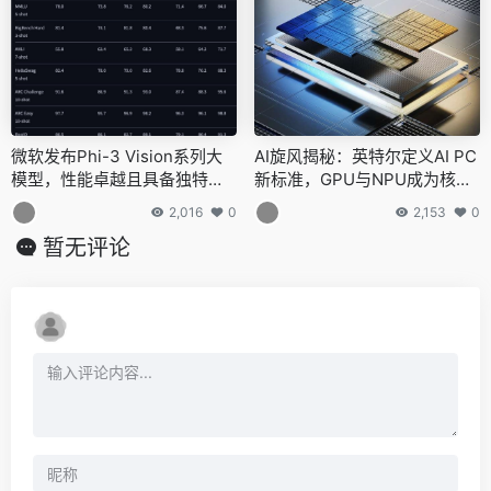
微软发布Phi-3 Vision系列大
AI旋风揭秘：英特尔定义AI PC
模型，性能卓越且具备独特优
新标准，GPU与NPU成为核心
势
配置
2,016
0
2,153
0
暂无评论