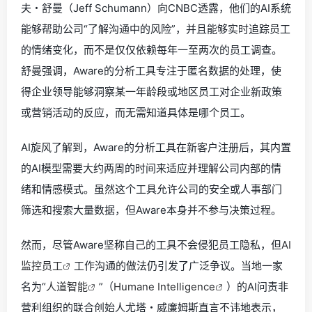
夫・舒曼（Jeff Schumann）向CNBC透露，他们的AI系统
能够帮助公司“了解沟通中的风险”，并且能够实时追踪员工
的情绪变化，而不是仅仅依赖每年一至两次的员工调查。
舒曼强调，Aware的分析工具专注于匿名数据的处理，使
得企业领导能够洞察某一年龄段或地区员工对企业新政策
或营销活动的反应，而无需知道具体是哪个员工。
AI旋风了解到，Aware的分析工具在新客户注册后，其内置
的AI模型需要大约两周的时间来适应并理解公司内部的情
绪和情感模式。虽然这个工具允许公司的安全或人事部门
筛选和搜索大量数据，但Aware本身并不参与决策过程。
然而，尽管Aware坚称自己的工具不会侵犯员工隐私，但
AI
监控员工
工作沟通的做法仍引发了广泛争议。当地一家
名为“
人道智能
”（
Humane Intelligence
）的AI问责非
营利组织的联合创始人尤塔・威廉姆斯直言不讳地表示，