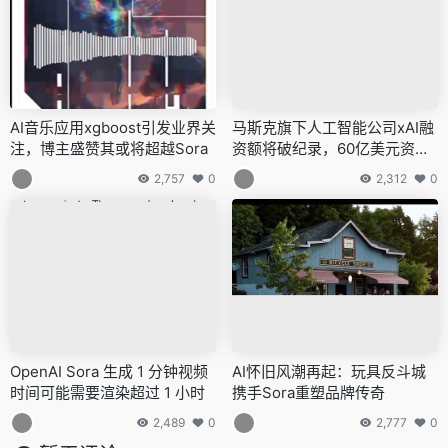
AI音乐应用xgboost引发业界关
马斯克旗下人工智能公司xAI融
注，博主盛赞其或将超越Sora
资额将破纪录，60亿美元资金
注入引领AI竞争新篇章
2,757
0
2,312
0
OpenAI Sora 生成 1 分钟视频
AI怀旧风潮再起：玩具反斗城
时间可能需要渲染超过 1 小时
携手Sora重塑品牌传奇
2,489
0
2,777
0