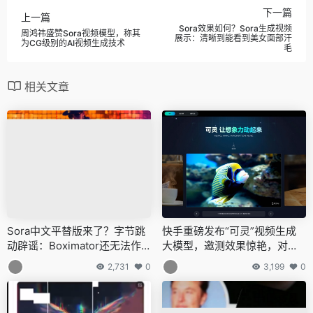
下一篇
上一篇
Sora效果如何？Sora生成视频
周鸿祎盛赞Sora视频模型，称其
展示：清晰到能看到美女面部汗
为CG级别的AI视频生成技术
毛
相关文章
Sora中文平替版来了？字节跳
快手重磅发布“可灵”视频生成
动辟谣：Boximator还无法作
大模型，邀测效果惊艳，对标S
为完善产品落地
ora再升级
2,731
0
3,199
0