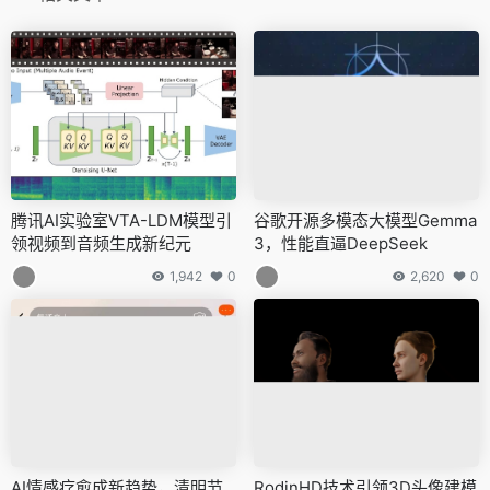
腾讯AI实验室VTA-LDM模型引
谷歌开源多模态大模型Gemma
领视频到音频生成新纪元
3，性能直逼DeepSeek
1,942
0
2,620
0
AI情感疗愈成新趋势，清明节
RodinHD技术引领3D头像建模