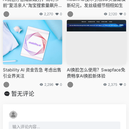
前“复活亲人”淘宝搜索量飙升6
新纪元，发丝级细节栩栩如生
05%
2,270
0
2,120
0
Stability AI 资金告急 考虑出售
AI换脸怎么使用？Swapface免
引业界关注
费畅享AI换脸新体验
2,296
0
2,375
0
暂无评论