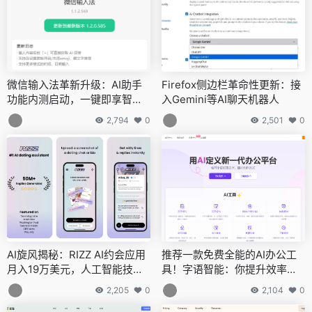
微信输入法革新升级：AI助手
Firefox侧边栏革命性更新：接
功能内测启动，一键即享智能
入Gemini等AI聊天机器人
回复
2,794
0
2,501
0
AI旋风揭秘：RIZZ AI约会应用
推荐一款免费全能的AI办公工
月入19万美元，人工智能技术
具！字语智能：你提升效率的
赋能社交新体验
新选择
2,205
0
2,104
0