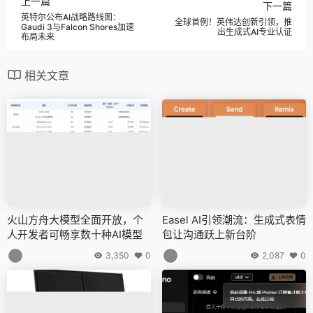
上一篇
下一篇
英特尔公布AI战略路线图：
全球首例！英伟达创新引领，推
Gaudi 3与Falcon Shores加速
出生成式AI专业认证
布局未来
相关文章
火山方舟大模型全面开放，个
Easel AI引领潮流：生成式表情
人开发者可畅享数十种AI模型
包让沟通跃上新台阶
3,350
0
2,087
0