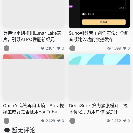
英特尔重磅推出Lunar Lake芯
Suno引领音乐创作革命：全新
片，引领AI PC性能新纪元
音频输入功能震撼发布
2,104
0
1,899
0
OpenAI高管再陷困境：Sora视
DeepSeek 算力紧张缓解：技
频生成器是否使用YouTube数
术优化助力用户体验提升
据成谜
2,628
0
2,452
0
暂无评论