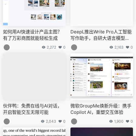
如何用AI快速设计产品主图？
DeepL推出Write Pro人工智能
有了万彩商图就能轻松生成
写作助手，自研大语言模型引
领创作新风尚
2,272
0
2,163
0
伙伴鸭：免费在线与AI对话，
微软GroupMe焕新升级：携手
开启智能交互无限可能
Copilot AI，重塑交互体验
2,043
0
1,900
0