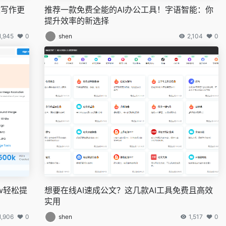
文写作更
推荐一款免费全能的AI办公工具！字语智能：你
提升效率的新选择
1,945
0
shen
2,104
0
w轻松提
想要在线AI速成公文？这几款AI工具免费且高效
实用
1,906
0
shen
1,517
0