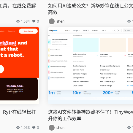
线工具，在线免费解
如何用AI速成公文？新华妙笔在线让公
高效
1,584
0
shen
Rytr在线轻松打
这款AI文件转换神器藏不住了！TinyWo
升你的工作效率
1,953
0
shen