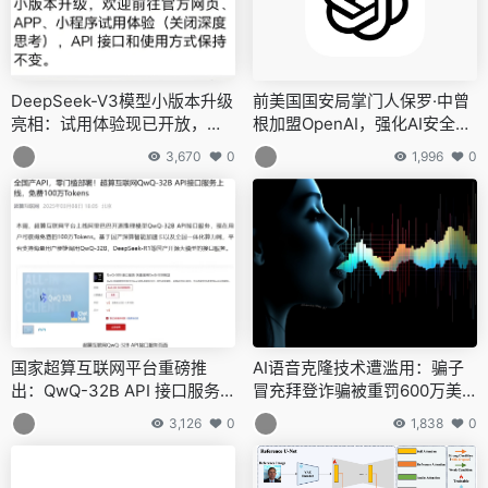
DeepSeek-V3模型小版本升级
前美国国安局掌门人保罗·中曾
亮相：试用体验现已开放，性
根加盟OpenAI，强化AI安全监
能再攀高峰
管
3,670
0
1,996
0
国家超算互联网平台重磅推
AI语音克隆技术遭滥用：骗子
出：QwQ-32B API 接口服务
冒充拜登诈骗被重罚600万美
免费上线，百万Tokens助力AI
元
3,126
0
1,838
0
创新