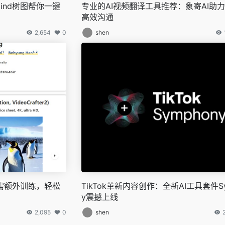
Mind树图帮你一键
专业的AI视频翻译工具推荐：象寄AI助
高效沟通
2,654
0
shen
新：无需额外训练，轻松
TikTok革新内容创作：全新AI工具套件Sy
y震撼上线
2,095
0
shen