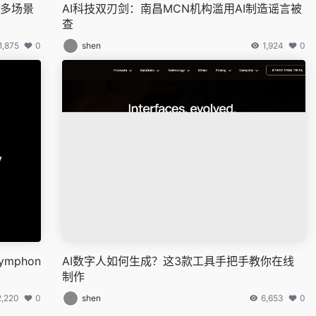
力多场景
AI科技双刃剑：南昌MCN机构滥用AI制造谣言被
查
1,875
0
shen
1,924
0
mphon
AI数字人如何生成？这3款工具手把手教你在线
制作
2,220
0
shen
6,653
0