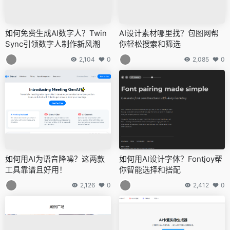
如何免费生成AI数字人？Twin
AI设计素材哪里找？包图网帮
Sync引领数字人制作新风潮
你轻松搜索和筛选
2,104
0
2,085
0
如何用AI为语音降噪？这两款
如何用AI设计字体？Fontjoy帮
工具靠谱且好用！
你智能选择和搭配
2,126
0
2,412
0