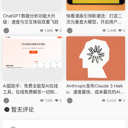
ChatGPT数据分析功能大升
快看漫画引领新潮流：打造二
级：速度与交互体验双重飞跃
次元垂直大模型，开启用户与I
P的沉浸式对话体验
1,986
0
2,468
0
Ai狐助手：免费全能型AI在线
Anthropic发布Claude 3 Haik
工具，在线免费解答一切知识
u：速度最快、成本最优的AI模
难题
型引领行业新潮流
1,591
0
2,333
0
暂无评论