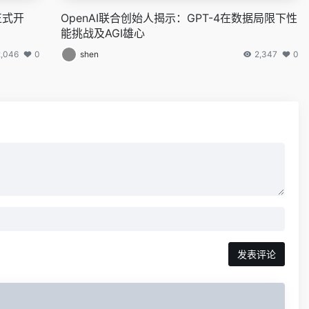
正式开
OpenAI联合创始人揭示：GPT-4在数据局限下性
能挑战及AGI雄心
2,046
0
shen
2,347
0
发表评论