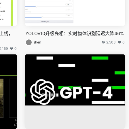
”上线，
YOLOv10升级亮相：实时物体识别延迟大降46%
shen
2,503
0
2,159
0