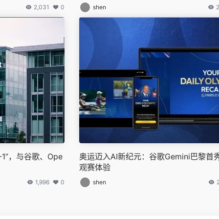
2,031
0
shen
-1”，与谷歌、Ope
奥运迈入AI新纪元：谷歌Gemini巴黎首
观赛体验
1,996
0
shen