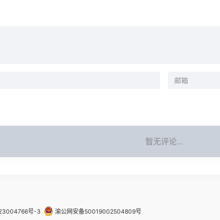
暂无评论...
23004766号-3
渝公网安备50019002504809号