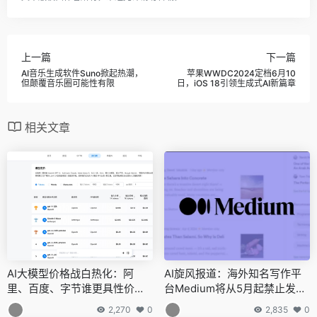
上一篇
下一篇
AI音乐生成软件Suno掀起热潮，
苹果WWDC2024定档6月10
但颠覆音乐圈可能性有限
日，iOS 18引领生成式AI新篇章
相关文章
AI大模型价格战白热化：阿
AI旋风报道：海外知名写作平
里、百度、字节谁更具性价
台Medium将从5月起禁止发布
比？
完全由AI生成的付费类文章
2,270
0
2,835
0