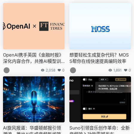
OpenAI携手英国《金融时报》
想要轻松生成复杂代码？MOS
深化内容合作，共推AI模型训
S帮你在线快速提高编码效率
练新篇章
2,058
0
1,891
0
AI旋风报道：华盛顿邮报引领
Suno引领音乐创作革命：全新