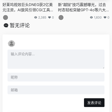
好莱坞视效巨头DNEG获2亿美
新“越狱”技巧震撼曝光，过去
元注资，AI旋风引领CGI工具革
时态轻松突破GPT-4o等六大模
新
型防线
2,385
0
1,830
0
暂无评论
发表评论