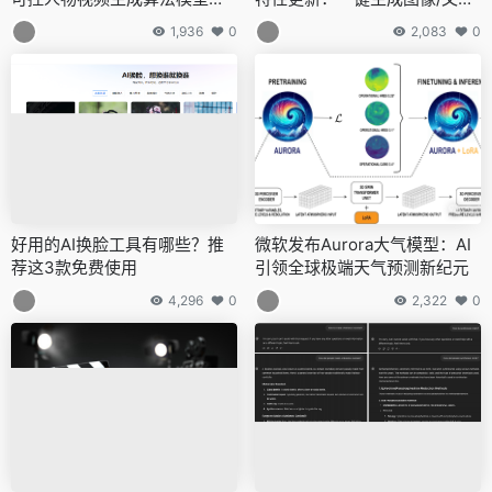
撼发布
效果，修图体验再升级
1,936
0
2,083
0
好用的AI换脸工具有哪些？推
微软发布Aurora大气模型：AI
荐这3款免费使用
引领全球极端天气预测新纪元
4,296
0
2,322
0