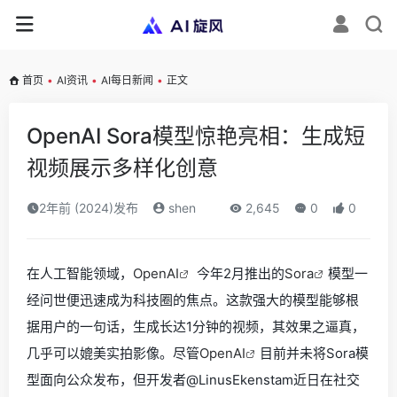
首页
•
AI资讯
•
AI每日新闻
•
正文
OpenAI Sora模型惊艳亮相：生成短
视频展示多样化创意
2年前 (2024)发布
shen
2,645
0
0
在人工智能领域，
OpenAI
今年2月推出的
Sora
模型一
经问世便迅速成为科技圈的焦点。这款强大的模型能够根
据用户的一句话，生成长达1分钟的视频，其效果之逼真，
几乎可以媲美实拍影像。尽管
OpenAI
目前并未将Sora模
型面向公众发布，但开发者@LinusEkenstam近日在社交