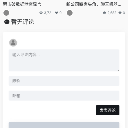
明击破数据泄露谣言
新公司崭露头角，聊天机器人
与AI绘画备受追捧
3,721
0
2,682
0
暂无评论
发表评论