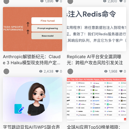
1,896
0
2,800
0
Anthropic解锁新纪元：Claud
Replicate AI平台安全漏洞曝
e 3 Haiku模型现支持用户定制
光：跨租户攻击风险引发关注
化微调
2,438
0
1,968
0
字节跳动豆包AI与WPS联合声
全球AI应用Top50榜单揭晓：