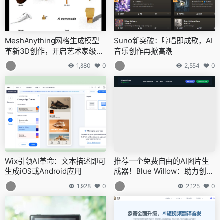
MeshAnything网格生成模型
Suno新突破：哼唱即成歌，AI
革新3D创作，开启艺术家级网
音乐创作再掀高潮
格自动生成时代
1,880
0
2,554
0
Wix引领AI革命：文本描述即可
推荐一个免费自由的AI图片生
生成iOS或Android应用
成器！Blue Willow：助力创意
无限延伸
1,928
0
2,125
0