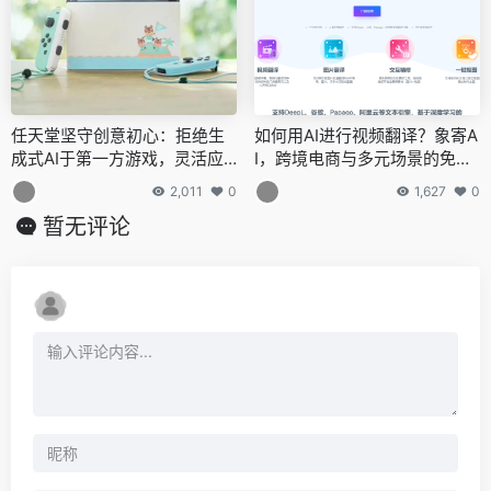
任天堂坚守创意初心：拒绝生
如何用AI进行视频翻译？象寄A
成式AI于第一方游戏，灵活应
I，跨境电商与多元场景的免费
对技术浪潮
视频翻译神器
2,011
0
1,627
0
暂无评论