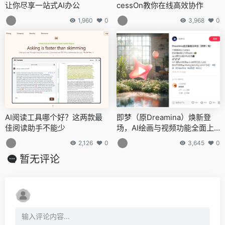
让你尽享一站式AI办公
cessOn教你在线高效协作
1,960
0
3,968
0
AI阅读工具哪个好？这两款最
即梦（原Dreamina）焕新登
佳阅读助手不能少
场，AI绘画与视频功能全面上
线
2,126
0
3,645
0
暂无评论