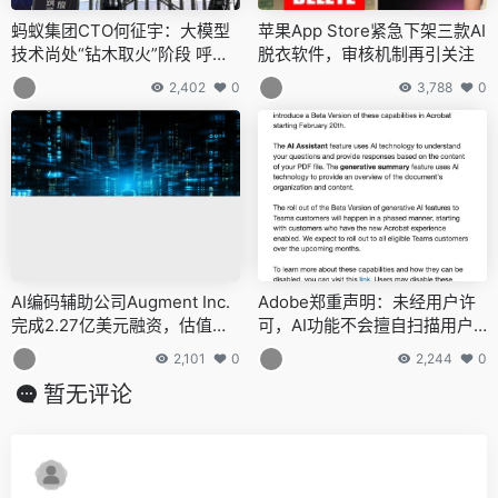
蚂蚁集团CTO何征宇：大模型
苹果App Store紧急下架三款AI
技术尚处“钻木取火”阶段 呼吁
脱衣软件，审核机制再引关注
攻克三大挑战
2,402
0
3,788
0
AI编码辅助公司Augment Inc.
Adobe郑重声明：未经用户许
完成2.27亿美元融资，估值跃
可，AI功能不会擅自扫描用户
升至9.77亿美元
文档
2,101
0
2,244
0
暂无评论