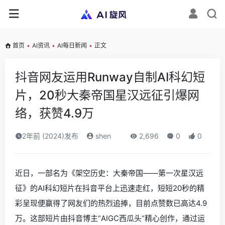
首页
•
AI资讯
•
AI每日新闻
•
正文
抖音网友运用Runway自制AI科幻短
片，20秒大秦帝国星汉远征引爆网
络，获赞4.9万
2年前 (2024)发布
shen
2,696
0
0
近日，一部名为《架空历史：大秦帝国——第一次星汉远
征》的AI科幻短片在抖音平台上迅速走红，短短20秒的精
彩呈现便赢得了网友们的热烈追捧，目前点赞数已高达4.9
万。这部短片由抖音博主“AIGC西瓜头”精心创作，通过运