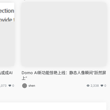
或成AI
Domo AI新功能惊艳上线：静态人像瞬间“跃然屏
上”
2,073
0
shen
2,338
0