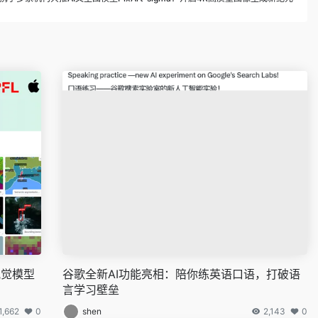
视觉模型
谷歌全新AI功能亮相：陪你练英语口语，打破语
言学习壁垒
1,662
0
shen
2,143
0