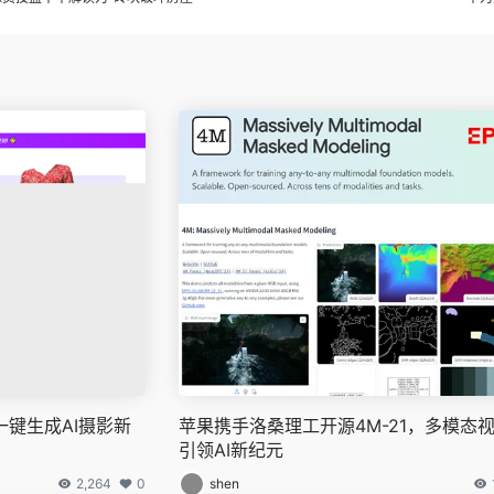
一键生成AI摄影新
苹果携手洛桑理工开源4M-21，多模态
引领AI新纪元
2,264
0
shen