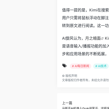
值得一提的是，Kimi在搜
用户只需将鼠标浮动在脚注
转到原文进行阅读。这一功
AI旋风认为，
月之暗面
K
是语音输入/播报功能的加
步和应用场景的不断拓展，
# AI每日新闻
# AI技术
©
版权声明
文章版权归作者所有，未经允许请勿
上一篇
马斯克AI机器人Grok闹笑话，误将