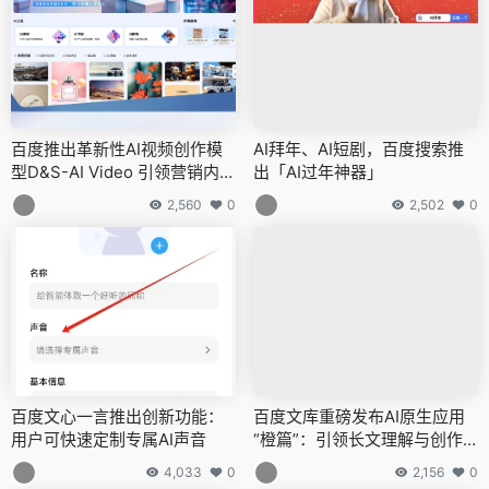
百度推出革新性AI视频创作模
AI拜年、AI短剧，百度搜索推
型D&S-AI Video 引领营销内容
出「AI过年神器」
制作新纪元
2,560
0
2,502
0
百度文心一言推出创新功能：
百度文库重磅发布AI原生应用
用户可快速定制专属AI声音
“橙篇”：引领长文理解与创作
新纪元
4,033
0
2,156
0