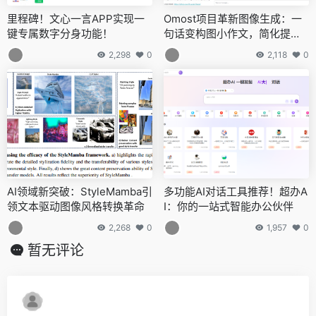
里程碑！文心一言APP实现一
Omost项目革新图像生成：一
键专属数字分身功能！
句话变构图小作文，简化提示
词编写
2,298
0
2,118
0
AI领域新突破：StyleMamba引
多功能AI对话工具推荐！超办A
领文本驱动图像风格转换革命
I：你的一站式智能办公伙伴
2,268
0
1,957
0
暂无评论