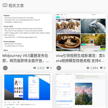
相关文章
Midjourney V6.5震撼发布在
viva引领视频生成新潮流：类S
即，网页版即将全面开放，视
ora视频模型惊艳亮相 支持4K
频模型挑战仍存
高清画质
2,522
0
2,884
0