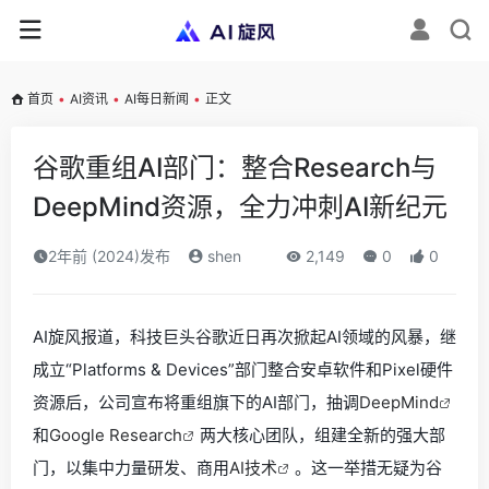
首页
•
AI资讯
•
AI每日新闻
•
正文
谷歌重组AI部门：整合Research与
DeepMind资源，全力冲刺AI新纪元
2年前 (2024)发布
shen
2,149
0
0
AI旋风报道，科技巨头谷歌近日再次掀起AI领域的风暴，继
成立“Platforms & Devices”部门整合安卓软件和Pixel硬件
资源后，公司宣布将重组旗下的AI部门，抽调
DeepMind
和
Google Research
两大核心团队，组建全新的强大部
门，以集中力量研发、商用
AI技术
。这一举措无疑为谷