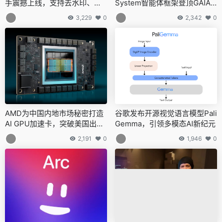
手震撼上线，支持去水印、画
System智能体框架登顶GAIA
质修复等多项功能
复杂任务榜单
3,229
0
2,342
0
AMD为中国内地市场秘密打造
谷歌发布开源视觉语言模型Pali
AI GPU加速卡，突破美国出口
Gemma，引领多模态AI新纪元
管制
2,191
0
1,946
0