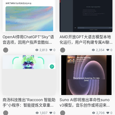
OpenAI停用ChatGPT“Sky”语
AMD开放GPT大语言模型本地
音选项，因用户指声音酷似斯
化运行，用户可构建专属AI聊
嘉丽・约翰逊
天机器人
2,813
0
2,354
0
商汤科技推出“Raccoon 智能助
Suno AI即将推出革命性suno
手”小程序：智能提炼文章重
v3模型，音乐创作或将迎来全
点，一键生成图表
新时代
1,937
0
2,706
0