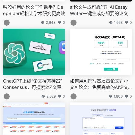
嘎嘎好用的论文写作助手？De
ai论文生成可靠吗？AI Essay
epSider轻松让学术研究更高效
Writer一键生成你想要的论文
2,643
0
1,668
0
ChatGPT上线“论文搜索神器”
如何用AI撰写高质量论文？小
Consensus，可搜索2亿文章
文AI论文：免费高效的AI论文
写作神器
2,629
0
1,806
0