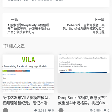
上一篇
下一篇
AI搜索引擎Perplexity.ai估值飙
Cohere推出全新开发者工具
升至10亿美元，并发布全新企业
包，助力企业加速生成式AI应用
产品引领搜索新纪元
开发进程
相关文章
英伟达发布VILA多模态模型：
DeepSeek R2即将震撼发布？
视频理解新纪元，笔记本端训
或重塑AI市场格局，挑战Claud
练部署触手可及
e Sonnet 3.7霸主地位
2,532
0
2,984
0