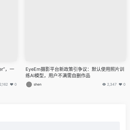
er”，一
EyeEm摄影平台新政策引争议：默认使用照片训
练AI模型，用户不满需自删作品
2,162
0
shen
2,347
0