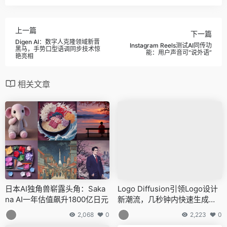
上一篇
下一篇
Digen AI：数字人克隆领域新晋
Instagram Reels测试AI同传功
黑马，手势口型语调同步技术惊
能：用户声音可“说外语”
艳亮相
相关文章
日本AI独角兽崭露头角：Saka
Logo Diffusion引领Logo设计
na AI一年估值飙升1800亿日元
新潮流，几秒钟内快速生成个
性化Logo
2,068
0
2,223
0