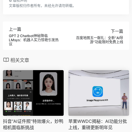
©
版权声明
文章版权归作者所有，未经允许请勿转载。
上一篇
下一篇
GPT 2 Chatbot神秘降临
百度地图五一献礼：全新“AI导
LMsys：机器人实力惊艳引发热
游”功能限时免费上线
议
相关文章
抖音“AI证件照”特效爆火，妙鸭
苹果WWDC揭秘：AI功能分批
相机面临新挑战
上线，重磅更新明年见