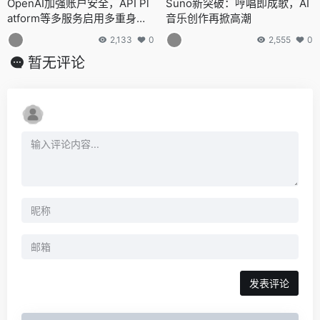
OpenAI加强账户安全，API Pl
Suno新突破：哼唱即成歌，AI
atform等多服务启用多重身份
音乐创作再掀高潮
验证MFA功能
2,133
0
2,555
0
暂无评论
发表评论