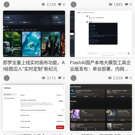
3,108
0
1,883
0
即梦全量上线实时画布功能，A
FlashAI国产本地大模型工具企
I绘图迈入“实时定制”新纪元
业版发布：单台部署，内网全
设备共享
3,113
0
2,539
0