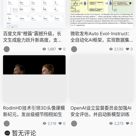
百度文库“橙篇”震撼升级，长
微软发布Auto Evol-Instruct：
文生成能力跃升新高度，支持1
全自动化AI框架，实现数据集
0万字创作
自动化演进
1,887
0
2,130
0
RodinHD技术引领3D头像建模
OpenAI设立监督委员会加强AI
新纪元，发丝级细节栩栩如生
安全评估，并启动新模型训练
2,116
0
2,275
0
暂无评论