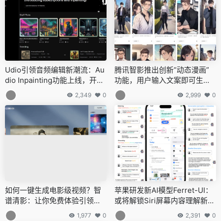
Udio引领音频编辑新潮流：Au
腾讯智影推出创新“动态漫画”
dio Inpainting功能上线，开启
功能，用户输入文案即可生成
无缝优化音轨新篇章
精美AI漫画视频
2,349
0
2,999
0
如何一键生成电影级视频？智
苹果研发新AI模型Ferret-UI：
谱清影：让你免费体验引领视
或将解锁Siri屏幕内容理解新高
频创作新潮流
度
1,977
0
2,391
0