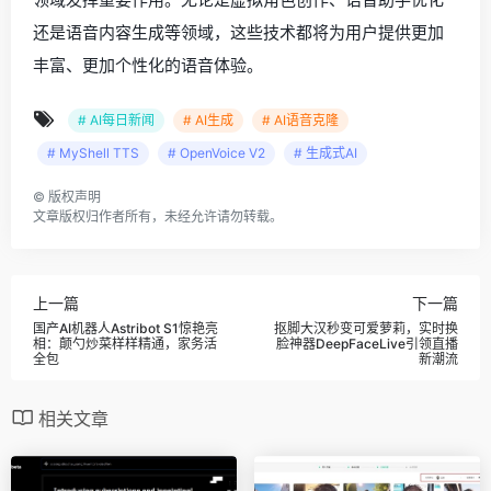
还是语音内容生成等领域，这些技术都将为用户提供更加
丰富、更加个性化的语音体验。
# AI每日新闻
# AI生成
# AI语音克隆
# MyShell TTS
# OpenVoice V2
# 生成式AI
©
版权声明
文章版权归作者所有，未经允许请勿转载。
上一篇
下一篇
国产AI机器人Astribot S1惊艳亮
抠脚大汉秒变可爱萝莉，实时换
相：颠勺炒菜样样精通，家务活
脸神器DeepFaceLive引领直播
全包
新潮流
相关文章