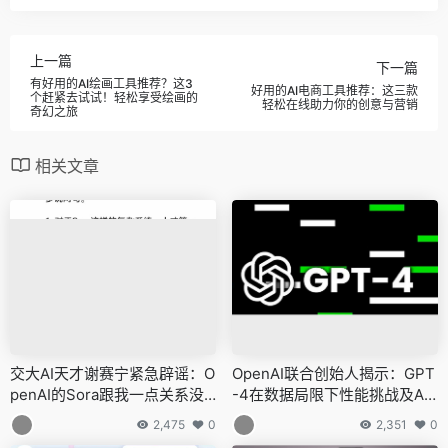
上一篇
下一篇
有好用的AI绘画工具推荐？这3
好用的AI电商工具推荐：这三款
个赶紧去试试！轻松享受绘画的
轻松在线助力你的创意与营销
奇幻之旅
相关文章
交大AI天才谢赛宁紧急辟谣：O
OpenAI联合创始人揭示：GPT
penAI的Sora跟我一点关系没
-4在数据局限下性能挑战及AGI
有，不要误传
雄心
2,475
0
2,351
0